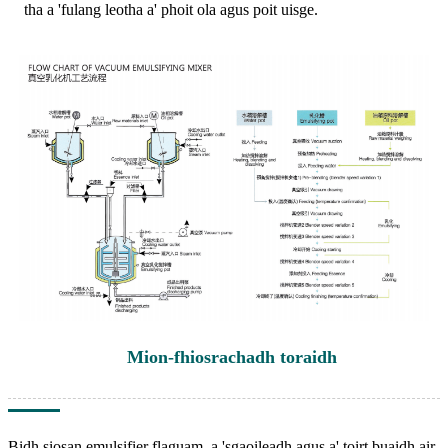
tha a 'fulang leotha a' phoit ola agus poit uisge.
Mion-fhiosrachadh toraidh
Bidh siosan emulsifier flaguam, a 'sgaoileadh agus a' toirt buaidh air