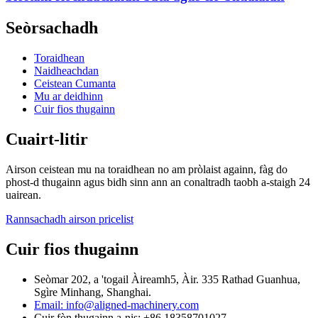
Seòrsachadh
Toraidhean
Naidheachdan
Ceistean Cumanta
Mu ar deidhinn
Cuir fios thugainn
Cuairt-litir
Airson ceistean mu na toraidhean no am pròlaist againn, fàg do
phost-d thugainn agus bidh sinn ann an conaltradh taobh a-staigh 24
uairean.
Rannsachadh airson pricelist
Cuir fios thugainn
Seòmar 202, a 'togail Àireamh5, Àir. 335 Rathad Guanhua,
Sgìre Minhang, Shanghai.
Email: info@aligned-machinery.com
Cuir fòn thugainn a-nis: +86 18358701027