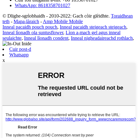
WhatsApp: 8618358701027
© Dlighe-sgrìobhaidh - 2010-2022: Gach còir glèidhte.
Toraidhean
teth
-
Mapa-làraich
-
Amp Mobile Mobile
Inneal pacaidh pouch pouch
,
Inneal pacaidh steigeach steigeach
,
Inneal lìonadh ola suntusflower
,
Lìon a-mach gel agus inneal
seulaichte
,
Inneal lìonadh condent
,
Inneal nigheadaireachd rothlach
,
Cuir post-d
Whatsapp
x