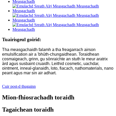
Tuairisgeul goirid:
Tha measgachaidh falamh a tha freagarrach airson
emulsification air a 'bhùth-chungaidhean. Toraidhean
cosmaigeach, grinn, gu sònraichte an stuth le meur aratrix
àrd agus susbaint cruaidh. Leithid cosmetic, uachdar,
ointment, inneal-glanaidh, loto, fiacach, nathomaterials, nano
peant agus mar sin air adhart.
Cuir post-d thugainn
Mion-fhiosrachadh toraidh
Tagaichean toraidh