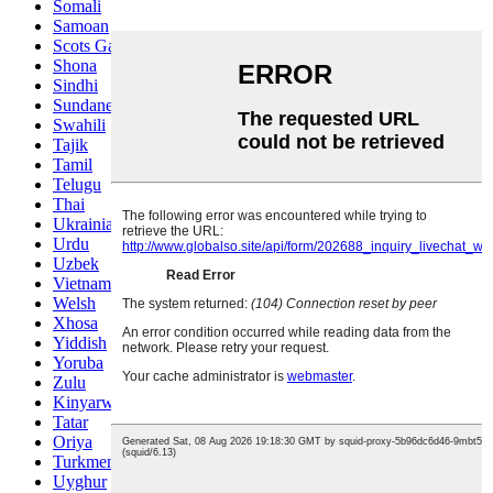
Somali
Samoan
Scots Gaelic
Shona
Sindhi
Sundanese
Swahili
Tajik
Tamil
Telugu
Thai
Ukrainian
Urdu
Uzbek
Vietnamese
Welsh
Xhosa
Yiddish
Yoruba
Zulu
Kinyarwanda
Tatar
Oriya
Turkmen
Uyghur