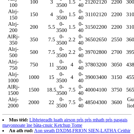
100
3
1.5
2120
2120
2200
30
100
3500
40
Alrj-
0-
0-
150
4
1.5
3110
2120
2200
31
150
3500
40
Alrj-
0-
0-
200
5.5
1.5
3150
2200
2200
31
200
3500
40
AlRj-
0-
0-
350
7.5
2.2
3650
2650
2550
36
350
3500
40
Alrj-
0-
0-
500
7.5
2.2
3970
2800
2700
39
500
3500
40
Alrj-
0-
0-
750
11
4
3780
3200
3050
43
750
3500
40
Alrj-
0-
0-
1000
15
4
3900
3400
3150
45
1000
3500
40
AlRj-
0-
0-
1500
18.5
7.5
4000
4100
3750
56
1500
3500
40
Alrj-
0-
0-
Gu
2000
22
7.5
4850
4300
3600
2000
3500
40
lio
Mus tèid:
Lìbhrigeadh luath airson prìs prìs mhath prìs pasgais
mayonnoate ìne bàta-cnuic Ketchup Tome
An ath rud:
Aon sreath DXDM-FRION SIEN-LATHA Ceithir