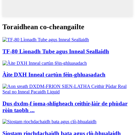
Toraidhean co-cheangailte
TF-80 Lìonadh Tube agus Inneal Seallaidh
Àite DXH Inneal cartùn fèin-ghluasadach
Dus dxdm-f ioma-shligheach ceithir-làir de phùdar
ròin taobh ...
Siostam riochdachaidh bata agus clò-bhualaidh