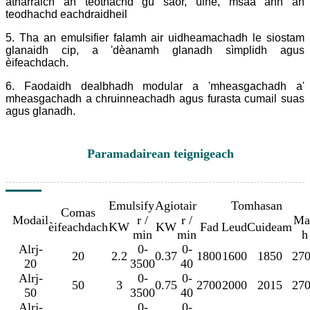
atharraich an teòthachd gu saor, ùine, msaa ann an
teodhachd eachdraidheil
5. Tha an emulsifier falamh air uidheamachadh le siostam
glanaidh cip, a 'dèanamh glanadh sìmplidh agus
èifeachdach.
6. Faodaidh dealbhadh modular a 'mheasgachadh a'
mheasgachadh a chruinneachadh agus furasta cumail suas
agus glanadh.
Paramadairean teignigeach
Emulsify
Agiotair
Tomhasan
Comas
Modail
r /
r /
Ma
èifeachdach
KW
KW
Fad
Leud
Cuideam
min
min
h
Alrj-
0-
0-
20
2.2
0.37
1800
1600
1850
27
20
3500
40
Alrj-
0-
0-
50
3
0.75
2700
2000
2015
27
50
3500
40
Alrj-
0-
0-