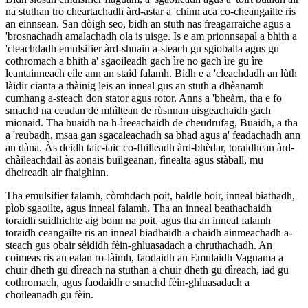
na stuthan tro cheartachadh àrd-astar a 'chinn aca co-cheangailte ris
an einnsean. San dòigh seo, bidh an stuth nas freagarraiche agus a
'brosnachadh amalachadh ola is uisge. Is e am prionnsapal a bhith a
'cleachdadh emulsifier àrd-shuain a-steach gu sgiobalta agus gu
cothromach a bhith a' sgaoileadh gach ìre no gach ìre gu ìre
leantainneach eile ann an staid falamh. Bidh e a 'cleachdadh an lùth
làidir cianta a thàinig leis an inneal gus an stuth a dhèanamh
cumhang a-steach don stator agus rotor. Anns a 'bheàrn, tha e fo
smachd na ceudan de mhìltean de rùsnnan uisgeachaidh gach
mionaid. Tha buaidh na h-ìreeachaidh de cheudrufag, Buaidh, a tha
a 'reubadh, msaa gan sgacaleachadh sa bhad agus a' feadachadh ann
an dàna. Às deidh taic-taic co-fhilleadh àrd-bhèdar, toraidhean àrd-
chàileachdail às aonais builgeanan, fìnealta agus stàball, mu
dheireadh air fhaighinn.
Tha emulsifier falamh, còmhdach poit, baldle boir, inneal biathadh,
pìob sgaoilte, agus inneal falamh. Tha an inneal beathachaidh
toraidh suidhichte aig bonn na poit, agus tha an inneal falamh
toraidh ceangailte ris an inneal biadhaidh a chaidh ainmeachadh a-
steach gus obair sèididh fèin-ghluasadach a chruthachadh. An
coimeas ris an ealan ro-làimh, faodaidh an Emulaidh Vaguama a
chuir dheth gu dìreach na stuthan a chuir dheth gu dìreach, iad gu
cothromach, agus faodaidh e smachd fèin-ghluasadach a
choileanadh gu fèin.