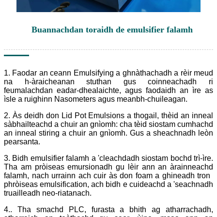
Buannachdan toraidh de emulsifier falamh
1. Faodar an ceann Emulsifying a ghnàthachadh a rèir meud
na h-àraicheanan stuthan gus coinneachadh ri
feumalachdan eadar-dhealaichte, agus faodaidh an ìre as
ìsle a ruighinn Nasometers agus meanbh-chuileagan.
2. Às deidh don Lid Pot Emulsions a thogail, thèid an inneal
sàbhailteachd a chuir an gnìomh: cha tèid siostam cumhachd
an inneal stiring a chuir an gnìomh. Gus a sheachnadh leòn
pearsanta.
3. Bidh emulsifier falamh a 'cleachdadh siostam bochd trì-ìre.
Tha am pròiseas emursionadh gu lèir ann an àrainneachd
falamh, nach urrainn ach cuir às don foam a ghineadh tron ​​
phròiseas emulsification, ach bidh e cuideachd a 'seachnadh
truailleadh neo-riatanach.
4.. Tha smachd PLC, furasta a bhith ag atharrachadh,