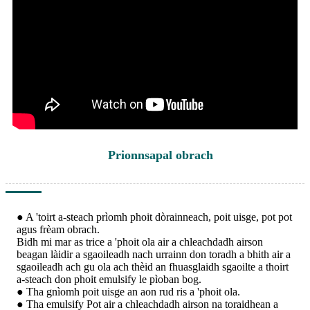
Prionnsapal obrach
● A 'toirt a-steach prìomh phoit dòrainneach, poit uisge, pot pot
agus frèam obrach.
Bidh mi mar as trice a 'phoit ola air a chleachdadh airson
beagan làidir a sgaoileadh nach urrainn don toradh a bhith air a
sgaoileadh ach gu ola ach thèid an fhuasglaidh sgaoilte a thoirt
a-steach don phoit emulsify le pìoban bog.
● Tha gnìomh poit uisge an aon rud ris a 'phoit ola.
● Tha emulsify Pot air a chleachdadh airson na toraidhean a