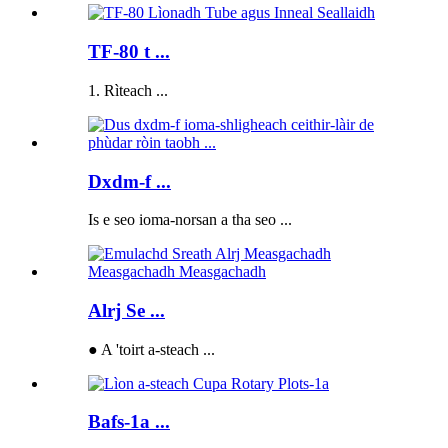
TF-80 t ...
1. Rìteach ...
Dxdm-f ...
Is e seo ioma-norsan a tha seo ...
Alrj Se ...
● A 'toirt a-steach ...
Bafs-1a ...