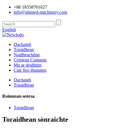
+86 18358701027
info@aligned-machinery.com
English
Dachaigh
Toraidhean
Naidheachdan
Ceistean Cumanta
Mu ar deidhinn
Cuir fios thugainn
Dachaigh
Toraidhean
Roinnean-seòrsa
Toraidhean
Toraidhean sònraichte