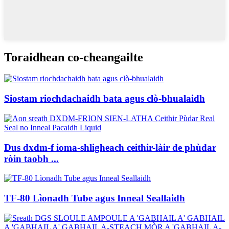
Toraidhean co-cheangailte
Siostam riochdachaidh bata agus clò-bhualaidh
Dus dxdm-f ioma-shligheach ceithir-làir de phùdar
ròin taobh ...
TF-80 Lìonadh Tube agus Inneal Seallaidh