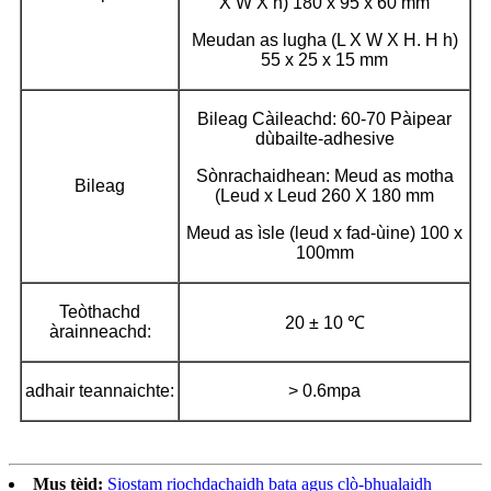
X W X h) 180 x 95 x 60 mm
Meudan as lugha (L X W X H. H h)
55 x 25 x 15 mm
Bileag Càileachd: 60-70 Pàipear
dùbailte-adhesive
Sònrachaidhean: Meud as motha
Bileag
(Leud x Leud 260 X 180 mm
Meud as ìsle (leud x fad-ùine) 100 x
100mm
Teòthachd
20 ± 10 ℃
àrainneachd:
adhair teannaichte:
> 0.6mpa
Mus tèid:
Siostam riochdachaidh bata agus clò-bhualaidh