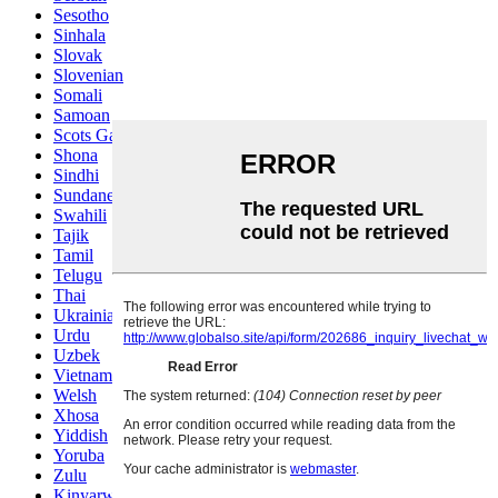
Sesotho
Sinhala
Slovak
Slovenian
Somali
Samoan
Scots Gaelic
Shona
Sindhi
Sundanese
Swahili
Tajik
Tamil
Telugu
Thai
Ukrainian
Urdu
Uzbek
Vietnamese
Welsh
Xhosa
Yiddish
Yoruba
Zulu
Kinyarwanda