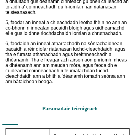
a dhiùltadh gus dèanamh cinnteach gu bheil càileachd an
toraidh a' coinneachadh gu h-iomlan nan riatanasan
teisteanasach.
5, faodar an inneal a chleachdadh leotha fhèin no ann an
co-bhonn ri innealan pacaidh bloigh agus uidheamachd
eile gus loidhne riochdachaidh iomlan a chruthachadh.
6, faodaidh an inneal atharrachadh na sònrachaidhean
pacaidh a rèir diofar riatanasan luchd-cleachdaidh, agus
tha e furasta atharrachadh agus breithneachadh a
dhèanamh. Tha e freagarrach airson aon phrìomh mheas
a dhèanamh ann am meudan mòra, agus faodaidh e
cuideachd coinneachadh ri feumalachdan luchd-
cleachdaidh ann a bhith a 'dèanamh iomadh seòrsa ann
am bàtaichean beaga.
Paramadair teicnigeach