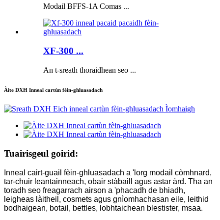
Modail BFFS-1A Comas ...
XF-300 ...
An t-sreath thoraidhean seo ...
Àite DXH Inneal cartùn fèin-ghluasadach
Tuairisgeul goirid:
Inneal cairt-guail fèin-ghluasadach a 'lorg modail còmhnard,
tar-chuir leantainneach, obair stàbaill agus astar àrd. Tha an
toradh seo freagarrach airson a 'phacadh de bhiadh,
leigheas làitheil, cosmets agus gnìomhachasan eile, leithid
bodhaigean, botail, bettles, lobhtaichean blestister, msaa.