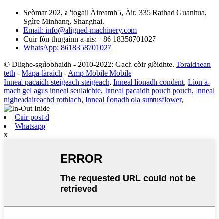
Seòmar 202, a 'togail Àireamh5, Àir. 335 Rathad Guanhua,
Sgìre Minhang, Shanghai.
Email: info@aligned-machinery.com
Cuir fòn thugainn a-nis: +86 18358701027
WhatsApp: 8618358701027
© Dlighe-sgrìobhaidh - 2010-2022: Gach còir glèidhte.
Toraidhean
teth
-
Mapa-làraich
-
Amp Mobile Mobile
Inneal pacaidh steigeach steigeach
,
Inneal lìonadh condent
,
Lìon a-
mach gel agus inneal seulaichte
,
Inneal pacaidh pouch pouch
,
Inneal
nigheadaireachd rothlach
,
Inneal lìonadh ola suntusflower
,
Cuir post-d
Whatsapp
x