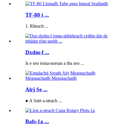
TF-80 t ...
1. Rìteach ...
Dxdm-f ...
Is e seo ioma-norsan a tha seo ...
Alrj Se ...
● A 'toirt a-steach ...
Bafs-1a ...