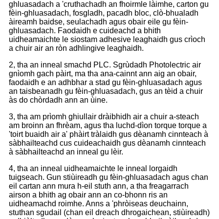
ghluasadach a 'cruthachadh an fhoirmle làimhe, carton gu
fèin-ghluasadach, fosgladh, pacadh bloc, clò-bhualadh
àireamh baidse, seulachadh agus obair eile gu fèin-
ghluasadach. Faodaidh e cuideachd a bhith
uidheamaichte le siostam adhesive leaghaidh gus crìoch
a chuir air an ròn adhlingive leaghaidh.
2, tha an inneal smachd PLC. Sgrùdadh Photolectric air
gnìomh gach pàirt, ma tha ana-cainnt ann aig an obair,
faodaidh e an adhbhar a stad gu fèin-ghluasadach agus
an taisbeanadh gu fèin-ghluasadach, gus an tèid a chuir
às do chòrdadh ann an ùine.
3, tha am prìomh ghiullair dràibhidh air a chuir a-steach
am broinn an fhrèam, agus tha luchd-dìon torque torque a
'toirt buaidh air a' phàirt tràlaidh gus dèanamh cinnteach à
sàbhailteachd cus cuideachaidh gus dèanamh cinnteach
à sàbhailteachd an inneal gu lèir.
4, tha an inneal uidheamaichte le inneal lorgaidh
tuigseach. Gun stiùireadh gu fèin-ghluasadach agus chan
eil cartan ann mura h-eil stuth ann, a tha freagarrach
airson a bhith ag obair ann an co-bhonn ris an
uidheamachd roimhe. Anns a 'phròiseas deuchainn,
stuthan sgudail (chan eil dreach dhrogaichean, stiùireadh)