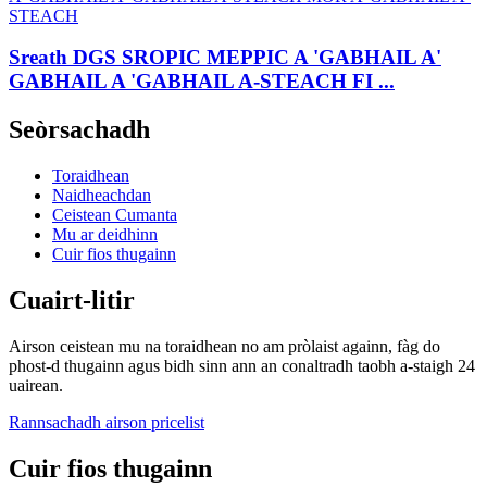
Sreath DGS SROPIC MEPPIC A 'GABHAIL A'
GABHAIL A 'GABHAIL A-STEACH FI ...
Seòrsachadh
Toraidhean
Naidheachdan
Ceistean Cumanta
Mu ar deidhinn
Cuir fios thugainn
Cuairt-litir
Airson ceistean mu na toraidhean no am pròlaist againn, fàg do
phost-d thugainn agus bidh sinn ann an conaltradh taobh a-staigh 24
uairean.
Rannsachadh airson pricelist
Cuir fios thugainn