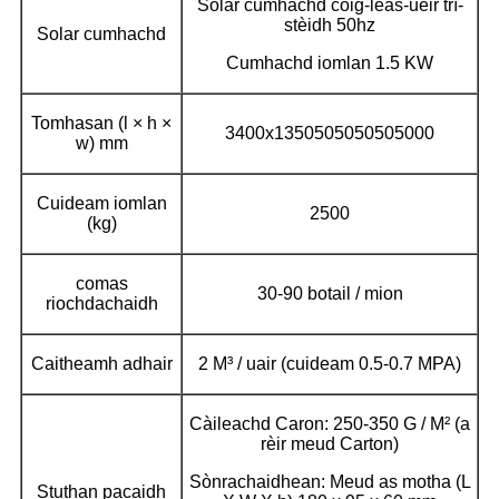
Solar cumhachd còig-leas-uèir trì-
stèidh 50hz
Solar cumhachd
Cumhachd iomlan 1.5 KW
Tomhasan (l × h ×
3400x1350505050505000
w) mm
Cuideam iomlan
2500
(kg)
comas
30-90 botail / mion
riochdachaidh
Caitheamh adhair
2 M³ / uair (cuideam 0.5-0.7 MPA)
Càileachd Caron: 250-350 G / M² (a
rèir meud Carton)
Sònrachaidhean: Meud as motha (L
Stuthan pacaidh