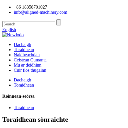
+86 18358701027
info@aligned-machinery.com
English
Dachaigh
Toraidhean
Naidheachdan
Ceistean Cumanta
Mu ar deidhinn
Cuir fios thugainn
Dachaigh
Toraidhean
Roinnean-seòrsa
Toraidhean
Toraidhean sònraichte