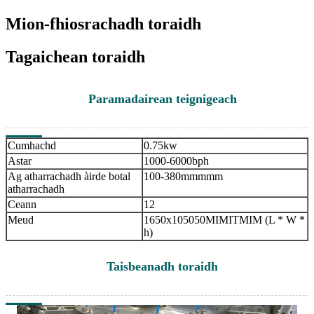
Mion-fhiosrachadh toraidh
Tagaichean toraidh
Paramadairean teignigeach
Cumhachd
0.75kw
Astar
1000-6000bph
Ag atharrachadh àirde botal
100-380mmmmm
atharrachadh
Ceann
12
Meud
1650x105050MIMITMIM (L * W *
h)
Taisbeanadh toraidh