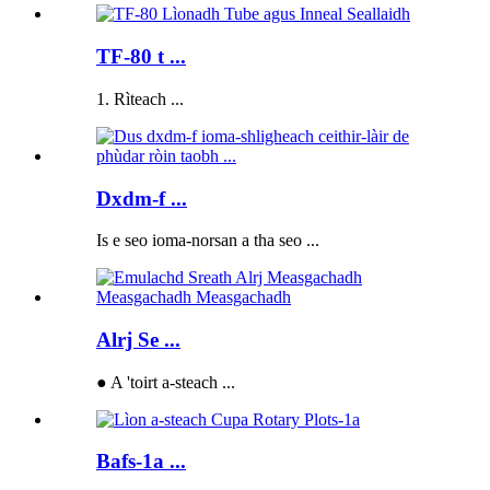
TF-80 t ...
1. Rìteach ...
Dxdm-f ...
Is e seo ioma-norsan a tha seo ...
Alrj Se ...
● A 'toirt a-steach ...
Bafs-1a ...