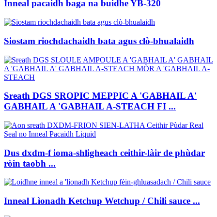
Inneal pacaidh baga na buidhe YB-320
Siostam riochdachaidh bata agus clò-bhualaidh
Sreath DGS SROPIC MEPPIC A 'GABHAIL A'
GABHAIL A 'GABHAIL A-STEACH FI ...
Dus dxdm-f ioma-shligheach ceithir-làir de phùdar
ròin taobh ...
Inneal Lìonadh Ketchup Wetchup / Chili sauce ...