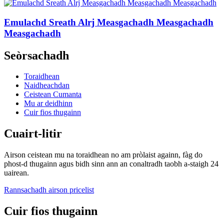
Emulachd Sreath Alrj Measgachadh Measgachadh
Measgachadh
Seòrsachadh
Toraidhean
Naidheachdan
Ceistean Cumanta
Mu ar deidhinn
Cuir fios thugainn
Cuairt-litir
Airson ceistean mu na toraidhean no am pròlaist againn, fàg do
phost-d thugainn agus bidh sinn ann an conaltradh taobh a-staigh 24
uairean.
Rannsachadh airson pricelist
Cuir fios thugainn