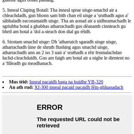
5. Inneal Claping Botail: Tha inneal sprae uisge-smachd air a
chleachdadh, gun bhonn sam bith chan eil uisge a 'sruthadh agus a'
sàbhaladh eaconamaidh uisge. Tha an aonad air a uidheamachadh le
sgriubha botal a ghabhas atharrachadh gus dèanamh cinnteach gu
bheil am botal a 'dol a-steach don dial gu rèidh.
6. Siostam smachd uisge: Dh 'atharraich sgaradh uisge uisge,
atharrachadh ùine de shruth flushing agus smachd uisge,
atharrachadh ann an 2 no 3 uair a' sruthadh a rèir feumalachdan
luchd-cleachdaidh. Gus am faigh am botal air a nighe le dientent no
a 'filleadh gu meadhanach.
Mus tèid:
Inneal pacaidh baga na buidhe YB-320
An ath rud:
Xf-300 inneal pacaid pacaidh fèin-ghluasadach