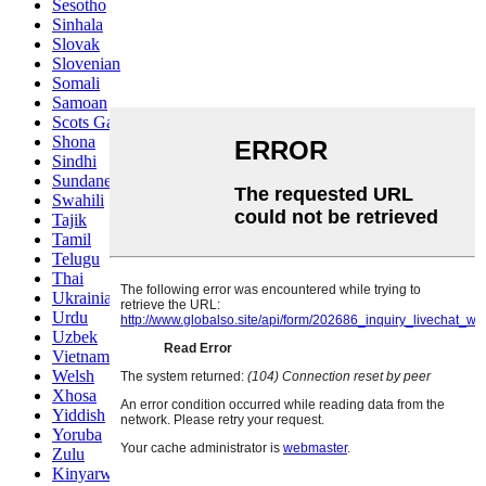
Sesotho
Sinhala
Slovak
Slovenian
Somali
Samoan
Scots Gaelic
Shona
Sindhi
Sundanese
Swahili
Tajik
Tamil
Telugu
Thai
Ukrainian
Urdu
Uzbek
Vietnamese
Welsh
Xhosa
Yiddish
Yoruba
Zulu
Kinyarwanda