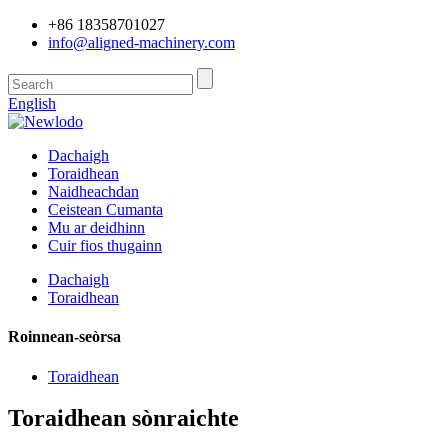
+86 18358701027
info@aligned-machinery.com
English
Dachaigh
Toraidhean
Naidheachdan
Ceistean Cumanta
Mu ar deidhinn
Cuir fios thugainn
Dachaigh
Toraidhean
Roinnean-seòrsa
Toraidhean
Toraidhean sònraichte