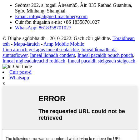
Seòmar 202, a 'togail Àireamh5, Àir. 335 Rathad Guanhua,
Sgìre Minhang, Shanghai.
Email: info@aligned-machinery.com
Cuir fòn thugainn a-nis: +86 18358701027
WhatsApp: 8618358701027
© Dlighe-sgrìobhaidh - 2010-2022: Gach còir glèidhte.
Toraidhean
teth
-
Mapa-làraich
-
Amp Mobile Mobile
Lìon a-mach gel agus inneal seulaichte
,
Inneal lìonadh ola
suntusflower
,
Inneal lìonadh condent
,
Inneal pacaidh pouch pouch
,
Inneal nigheadaireachd rothlach
,
Inneal pacaidh steigeach steigeach
,
Cuir post-d
Whatsapp
x