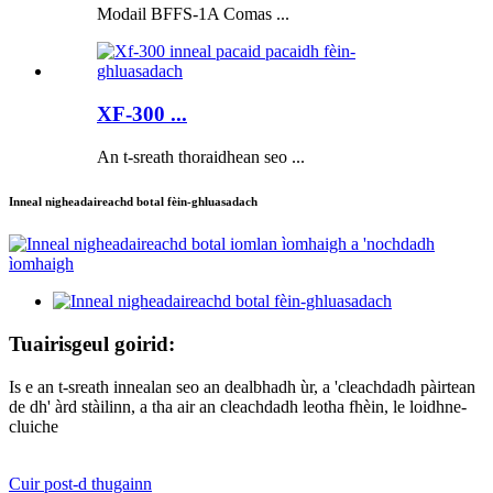
Modail BFFS-1A Comas ...
XF-300 ...
An t-sreath thoraidhean seo ...
Inneal nigheadaireachd botal fèin-ghluasadach
Tuairisgeul goirid:
Is e an t-sreath innealan seo an dealbhadh ùr, a 'cleachdadh pàirtean
de dh' àrd stàilinn, a tha air an cleachdadh leotha fhèin, le loidhne-
cluiche
Cuir post-d thugainn