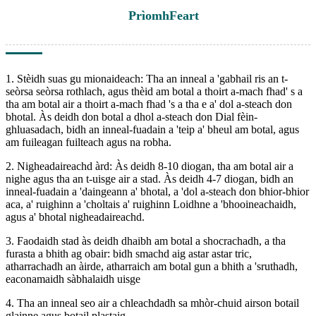
Prìomh
Feart
1. Stèidh suas gu mionaideach: Tha an inneal a 'gabhail ris an t-
seòrsa seòrsa rothlach, agus thèid am botal a thoirt a-mach fhad' s a
tha am botal air a thoirt a-mach fhad 's a tha e a' dol a-steach don
bhotal. Às deidh don botal a dhol a-steach don Dial fèin-
ghluasadach, bidh an inneal-fuadain a 'teip a' bheul am botal, agus
am fuileagan fuilteach agus na robha.
2. Nigheadaireachd àrd: Às deidh 8-10 diogan, tha am botal air a
nighe agus tha an t-uisge air a stad. Às deidh 4-7 diogan, bidh an
inneal-fuadain a 'daingeann a' bhotal, a 'dol a-steach don bhior-bhior
aca, a' ruighinn a 'choltais a' ruighinn Loidhne a 'bhooineachaidh,
agus a' bhotal nigheadaireachd.
3. Faodaidh stad às deidh dhaibh am botal a shocrachadh, a tha
furasta a bhith ag obair: bidh smachd aig astar astar tric,
atharrachadh an àirde, atharraich am botal gun a bhith a 'sruthadh,
eaconamaidh sàbhalaidh uisge
4. Tha an inneal seo air a chleachdadh sa mhòr-chuid airson botail
glainne agus botail plastaig.